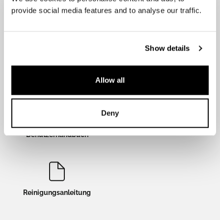
Dokumentation
provide social media features and to analyse our traffic.
Show details
Laden Sie die benötigten Dateien herunter.
Allow all
Deny
Installations- und
Datenblatt
Benutzerhandbuch
Reinigungsanleitung