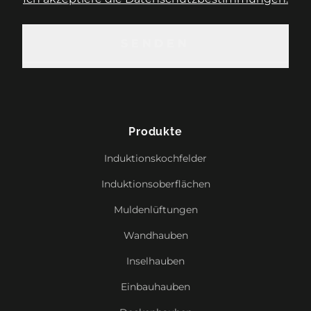
SENDEN
SENDEN
Produkte
Induktionskochfelder
Induktionsoberflächen
Muldenlüftungen
Wandhauben
Inselhauben
Einbauhauben