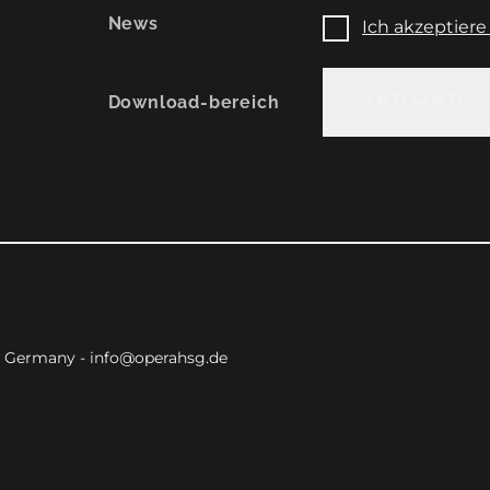
News
Ich akzeptier
SENDEN
SENDEN
Download-bereich
 - Germany -
info@operahsg.de