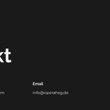
kt
Email
eim
info@operahsg.de