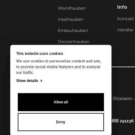
Info
Wandhauben
Kontakt
Inselhauben
Händler
Einbauhauben
Deckenhauben
This website uses cookies
We use cookies to personalise content and ads,
to provide social media features and to analyse
our traffic.
Show details
OPERA Hausgeräte GmbH
Schlattstraße 59 - 75443 - Ötisheim
Allow all
UST-ID-Nr.: DE346058478
Handelsregister Nummer: HRB 741236
Deny
Privacy Policy