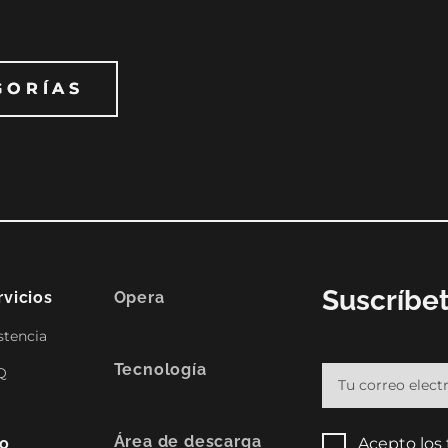
GORÍAS
GORÍAS
Suscríbet
rvicios
Opera
stencia
Tecnología
Q
Área de descarga
fo
Acepto los