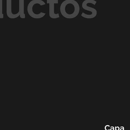
ductos
Capa