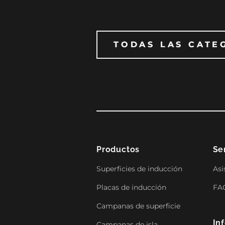
TODAS LAS CATE
TODAS LAS CATE
Productos
Se
Superficies de inducción
Asi
Placas de inducción
FA
Campanas de superficie
In
Campanas de isla