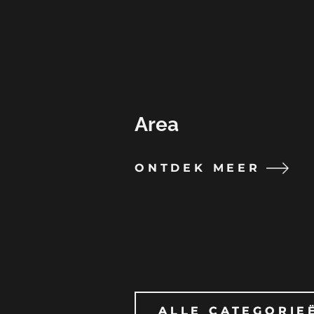
Area
ONTDEK MEER
ALLE CATEGORIE
ALLE CATEGORIE