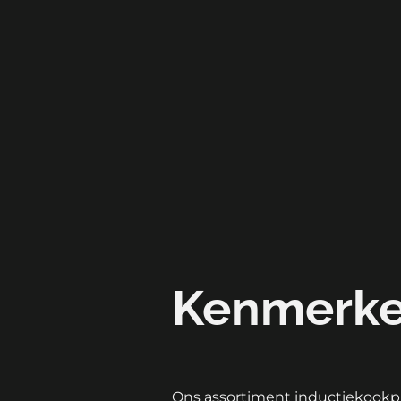
Kenmerk
Ons assortiment inductiekookpl