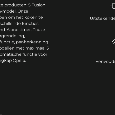
nte producten: 5 Fusion
a-model. Onze
rpen om het koken te
Uitstekende
hillende functies:
and-Alone timer, Pauze
ergrendeling,
unctie, panherkenning
modellen met maximaal 5
matische functie voor
igkap Opera.
Eenvoudi