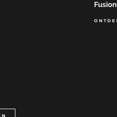
Fusion
ONTDE
ËN
ËN