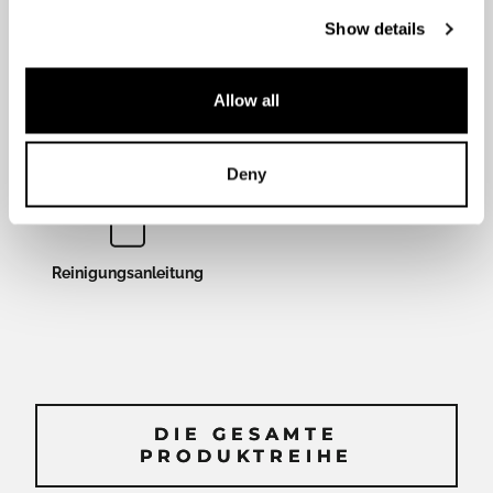
Show details
Allow all
Installations- und
Datenblatt
Benutzerhandbuch
Deny
Reinigungsanleitung
DIE GESAMTE
DIE GESAMTE
PRODUKTREIHE
PRODUKTREIHE