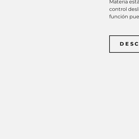
Materia está
control des
función pue
DES
DES