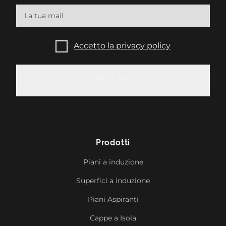
Accetto la privacy policy
INVIA
INVIA
Prodotti
Piani a induzione
Superfici a induzione
Piani Aspiranti
Cappe a Isola