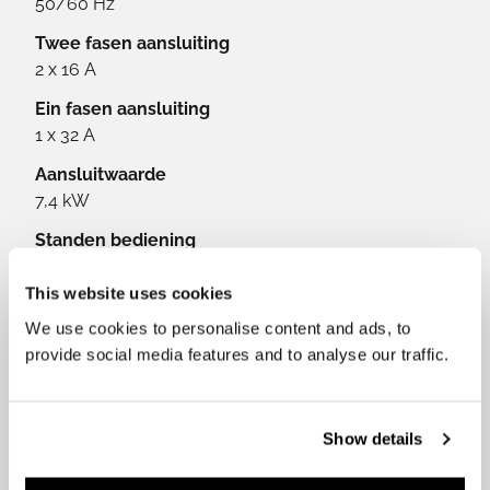
50/60 Hz
Twee fasen aansluiting
2 x 16 A
Ein fasen aansluiting
1 x 32 A
Aansluitwaarde
7,4 kW
Standen bediening
1 – 9, Power – slider control
This website uses cookies
Afmetingen kookzones
We use cookies to personalise content and ads, to
2x 210 x 191mm - 1x 200 round - 1x 160 mm round
provide social media features and to analyse our traffic.
Vermogen kookzones
2x 2,1 kW (3 kW Booster) - 1x 2,3 kW (3 kW Booster)
- 1x 1,4 kW (2,1 kW Booster)
Show details
Vermogen kookzones L en R bij brugfunctie
3,7 kW