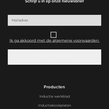
Schrijf u in op onze nieuwsbrief
Ik ga akkoord met de algemene voorwaarden.
VERSTUREN
VERSTUREN
Producten
Inductie werkblad
Inductiekookplaten