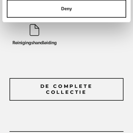
Energie label
Product informatie
Deny
Reinigingshandleiding
DE COMPLETE
DE COMPLETE
COLLECTIE
COLLECTIE