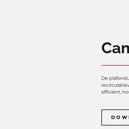
Cam
De plafondu
recirculatie
efficiënt, h
DOW
DOW