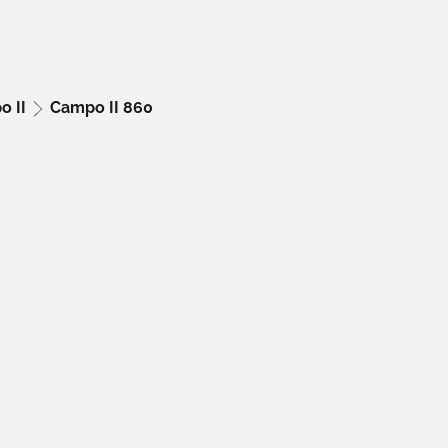
o II
Campo II 860