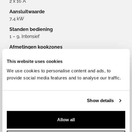
2 x 16 A
Aansluitwaarde
7,4 kW
Standen bediening
1 – 9, Intensief
Afmetingen kookzones
2x 210 x 191mm - 1x 200 round - 1x 160 mm round
This website uses cookies
Vermogen kookzones
We use cookies to personalise content and ads, to
2x 2,1 kW (3 kW Booster) - 1x 2,3 kW (3 kW Booster)
provide social media features and to analyse our traffic.
- 1x 1,4 kW (2,1 kW Booster)
Vermogen kookzones L en R bij brugfunctie
3,7 kW
Show details
Allow all