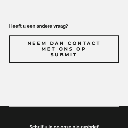
Heeft u een andere vraag?
NEEM DAN CONTACT
MET ONS OP
SUBMIT
SUBMIT
Schrijf u in op onze nieuwsbrief